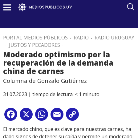
PORTAL MEDIOS PÚBLICOS
.
RADIO
.
RADIO URUGUAY
.
JUSTOS Y PECADORES
.
Moderado optimismo por la
recuperación de la demanda
china de carnes
Columna de Gonzalo Gutiérrez
31.07.2023 |
tiempo de lectura:
< 1
minuto
Facebook
X
WhatsApp
Email
Copy
Link
El mercado chino, que es clave para nuestras carnes, ha
dado signos de detener su caída y permite un moderado