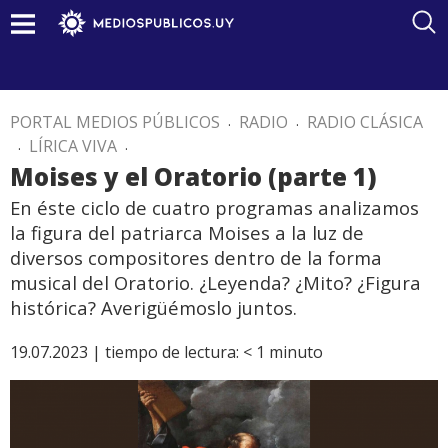
PORTAL MEDIOS PÚBLICOS
.
RADIO
.
RADIO CLÁSICA
.
LÍRICA VIVA
.
Moises y el Oratorio (parte 1)
En éste ciclo de cuatro programas analizamos
la figura del patriarca Moises a la luz de
diversos compositores dentro de la forma
musical del Oratorio. ¿Leyenda? ¿Mito? ¿Figura
histórica? Averigüémoslo juntos.
19.07.2023 |
tiempo de lectura:
< 1
minuto