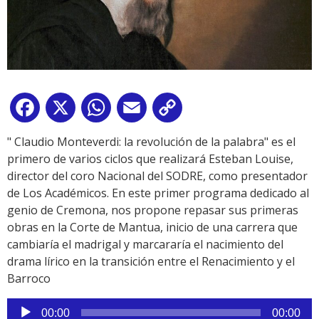
Facebook
X
WhatsApp
Email
Copy
Link
" Claudio Monteverdi: la revolución de la palabra" es el
primero de varios ciclos que realizará Esteban Louise,
director del coro Nacional del SODRE, como presentador
de Los Académicos. En este primer programa dedicado al
genio de Cremona, nos propone repasar sus primeras
obras en la Corte de Mantua, inicio de una carrera que
cambiaría el madrigal y marcararía el nacimiento del
drama lírico en la transición entre el Renacimiento y el
Barroco
Reproductor
00:00
00:00