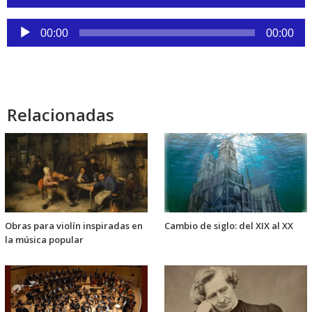
de
audio
Reproductor
00:00
00:00
de
audio
Relacionadas
Obras para violín inspiradas en
Cambio de siglo: del XIX al XX
la música popular