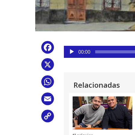
Reproductor
Facebook
de
00:00
audio
X
WhatsApp
Relacionadas
Email
Copy
Link