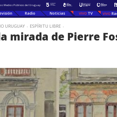
 los Medios Públicos del Uruguay
evisión
Radio
Noticias
TV
Ra
IO URUGUAY
.
ESPÍRITU LIBRE
.
a mirada de Pierre Fo