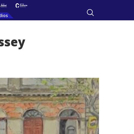
dios
ssey