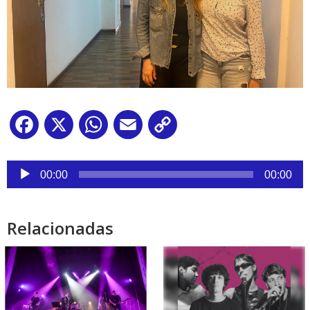
Facebook
X
WhatsApp
Email
Copy
Link
Reproductor
de
00:00
00:00
audio
Relacionadas