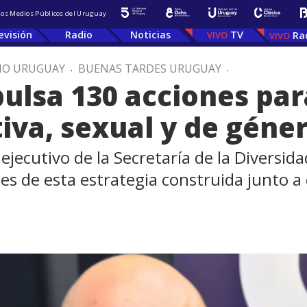
 los Medios Públicos del Uruguay
evisión
Radio
Noticias
TV
Ra
IO URUGUAY
.
BUENAS TARDES URUGUAY
.
lsa 130 acciones para
tiva, sexual y de géne
ejecutivo de la Secretaría de la Diversida
es de esta estrategia construida junto a 