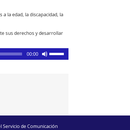
a la edad, la discapacidad, la
te sus derechos y desarrollar
Utiliza
00:00
las
teclas
de
flecha
arriba/abajo
para
aumentar
o
disminuir
el
el Servicio de Comunicación
volumen.