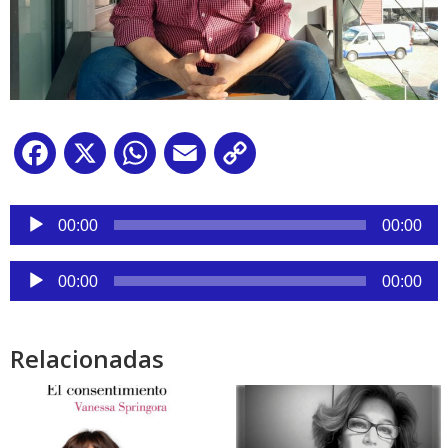
Facebook
X
WhatsApp
Email
Copy
Link
Reproductor
de
00:00
00:00
audio
Reproductor
00:00
00:00
de
audio
Relacionadas