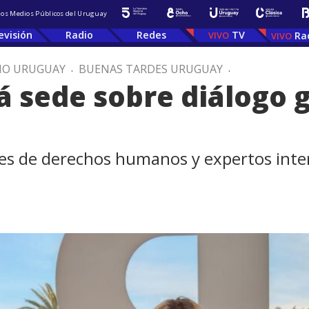
 los Medios Públicos del Uruguay
evisión
Radio
Redes
TV
Ra
IO URUGUAY
.
BUENAS TARDES URUGUAY
.
 sede sobre diálogo g
res de derechos humanos y expertos inter