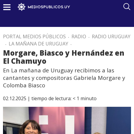
PORTAL MEDIOS PÚBLICOS
.
RADIO
.
RADIO URUGUAY
.
LA MAÑANA DE URUGUAY
.
Morgare, Biasco y Hernández en
El Chamuyo
En La mañana de Uruguay recibimos a las
cantantes y compositoras Gabriela Morgare y
Colomba Biasco
02.12.2025 |
tiempo de lectura:
< 1
minuto