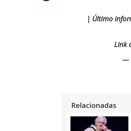
Link
| Último info
Link 
— 
Relacionadas