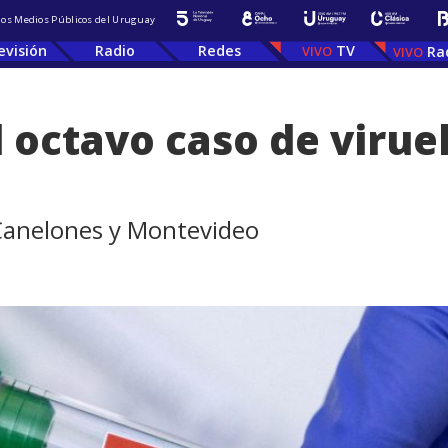
 los Medios Públicos del Uruguay
evisión
Radio
Redes
TV
Ra
 octavo caso de virue
 Canelones y Montevideo