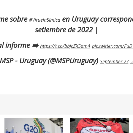
rme sobre
en Uruguay correspond
#ViruelaSímica
setiembre de 2022 |
al informe ➡️
https://t.co/bbjcZX5am4
pic.twitter.com/Fu
MSP - Uruguay (@MSPUruguay)
September 27, 