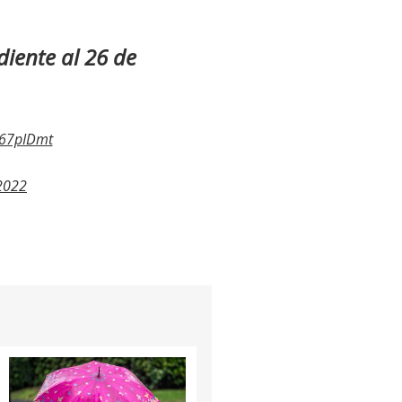
iente al 26 de
D67pIDmt
2022