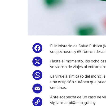
El Ministerio de Salud Pública 
Facebook
sospechosos y 65 fueron desca
Hasta el momento, los ocho ca
X
volvieron de viajes al extranjero
WhatsApp
La viruela símica (o del mono) e
una erupción cutánea que puede 
semanas.
Email
Ante sospecha de un caso de vir
vigilanciaepi@msp.gub.uy.
Copy