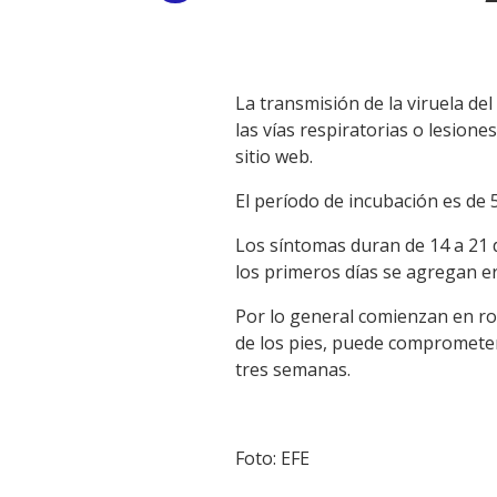
Link
La transmisión de la viruela d
las vías respiratorias o lesion
sitio web.
El período de incubación es de 5
Los síntomas duran de 14 a 21 dí
los primeros días se agregan er
Por lo general comienzan en ros
de los pies, puede comprometer 
tres semanas.
Foto: EFE