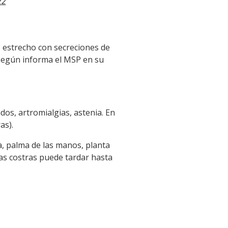
22
 estrecho con secreciones de
 según informa el MSP en su
dos, artromialgias, astenia. En
as).
a, palma de las manos, planta
las costras puede tardar hasta