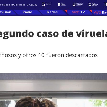
 los Medios Públicos del Uruguay
evisión
Radio
Redes
TV
Ra
egundo caso de viruel
chosos y otros 10 fueron descartados