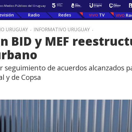
 los Medios Públicos del Uruguay
evisión
Radio
Redes
TV
Ra
IO URUGUAY
.
INFORMATIVO URUGUAY
.
 BID y MEF reestruct
urbano
 seguimiento de acuerdos alcanzados par
l y de Copsa