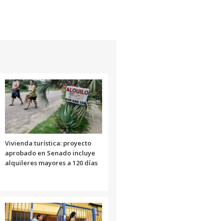
para
flecha
aumentar
arriba/abajo
o
para
disminuir
aumentar
el
o
volumen.
disminuir
el
volumen.
Vivienda turística: proyecto
aprobado en Senado incluye
alquileres mayores a 120 días