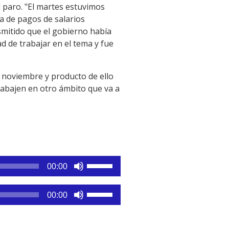
 paro. "El martes estuvimos
a de pagos de salarios
smitido que el gobierno había
d de trabajar en el tema y fue
a noviembre y producto de ello
rabajen en otro ámbito que va a
Utiliza
00:00
las
teclas
Utiliza
00:00
de
las
flecha
teclas
arriba/abajo
de