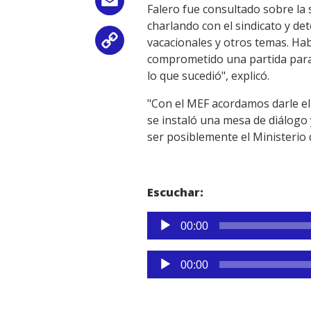
Email
Falero fue consultado sobre la 
charlando con el sindicato y de
vacacionales y otros temas. Ha
Copy
comprometido una partida para 
Link
lo que sucedió", explicó.
"Con el MEF acordamos darle el 
se instaló una mesa de diálogo
ser posiblemente el Ministerio 
Escuchar:
Reproductor
00:00
de
audio
Reproductor
00:00
de
audio