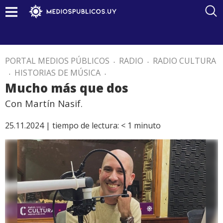
PORTAL MEDIOS PÚBLICOS
.
RADIO
.
RADIO CULTURA
.
HISTORIAS DE MÚSICA
.
Mucho más que dos
Con Martín Nasif.
25.11.2024 |
tiempo de lectura:
< 1
minuto