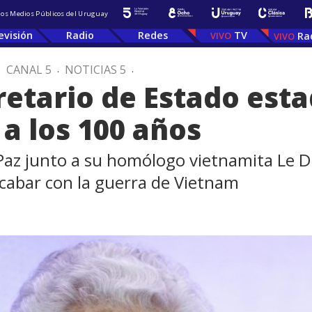
 los Medios Públicos del Uruguay
evisión
Radio
Redes
TV
Ra
.
CANAL 5
.
NOTICIAS 5
.
retario de Estado est
a los 100 años
 Paz junto a su homólogo vietnamita Le 
acabar con la guerra de Vietnam