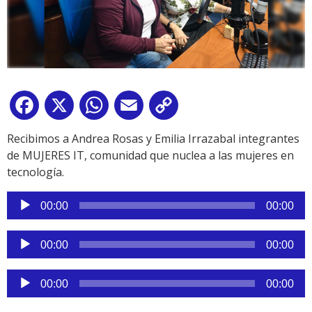
Facebook
X
WhatsApp
Email
Copy
Link
Recibimos a Andrea Rosas y Emilia Irrazabal integrantes
de MUJERES IT, comunidad que nuclea a las mujeres en
tecnología.
Reproductor
00:00
00:00
de
audio
Reproductor
00:00
00:00
de
audio
Reproductor
00:00
00:00
de
audio