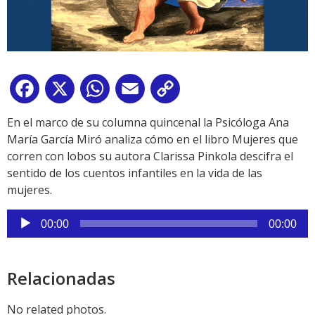
Facebook
X
WhatsApp
Email
Copy
Link
En el marco de su columna quincenal la Psicóloga Ana
María García Miró analiza cómo en el libro Mujeres que
corren con lobos su autora Clarissa Pinkola descifra el
sentido de los cuentos infantiles en la vida de las
mujeres.
Reproductor
00:00
00:00
de
audio
Relacionadas
No related photos.