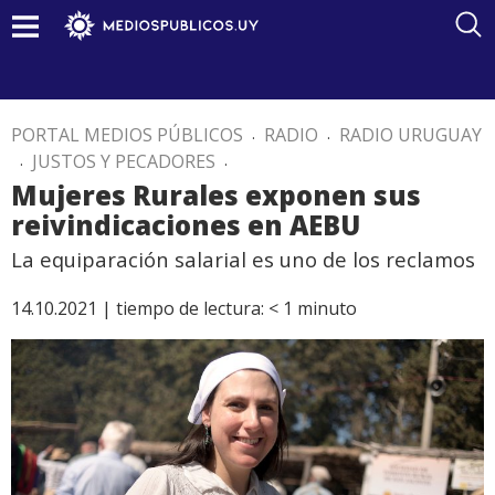
PORTAL MEDIOS PÚBLICOS
.
RADIO
.
RADIO URUGUAY
.
JUSTOS Y PECADORES
.
Mujeres Rurales exponen sus
reivindicaciones en AEBU
La equiparación salarial es uno de los reclamos
14.10.2021 |
tiempo de lectura:
< 1
minuto