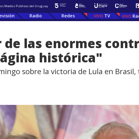
 los Medios Públicos del Uruguay
evisión
Radio
Redes
TV
Ra
r de las enormes cont
ágina histórica"
ingo sobre la victoria de Lula en Brasil