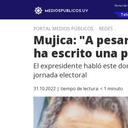
Portal de
Tel
PORTAL MEDIOS PÚBLICOS
.
REDES
.
Mujica: "A pesa
ha escrito una p
El expresidente habló este dom
jornada electoral
31.10.2022 |
tiempo de lectura:
< 1
minuto