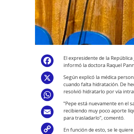
El expresidente de la República
Facebook
informó la doctora Raquel Panno
Según explicó la médica personal
X
cuando falta hidratación. De he
resolvió hidratarlo por vía int
WhatsApp
"Pepe está nuevamente en el san
recibiendo muy poco aporte líqui
Email
para trasladarlo", comentó.
En función de esto, se le quier
Copy