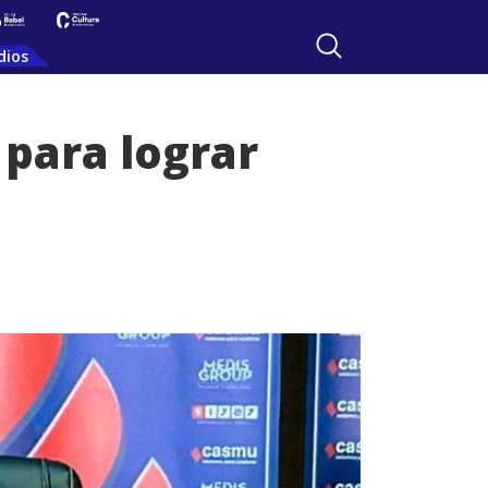
dios
para lograr