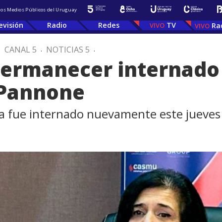
 los Medios Públicos del Uruguay
evisión
Radio
Redes
TV
Ra
.
CANAL 5
.
NOTICIAS 5
.
permanecer internado 
 Pannone
ca fue internado nuevamente este jueves