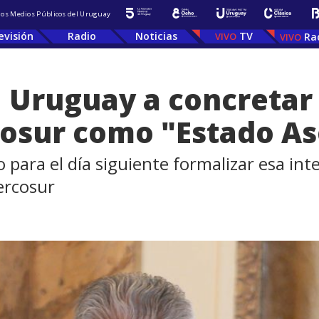
 los Medios Públicos del Uruguay
evisión
Radio
Noticias
TV
Ra
a Uruguay a concretar
osur como "Estado As
 para el día siguiente formalizar esa int
ercosur