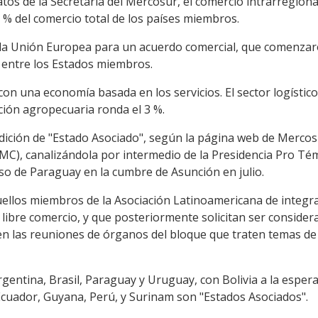
os de la Secretaría del Mercosur, el comercio intrarregional
% del comercio total de los países miembros.
 la Unión Europea para un acuerdo comercial, que comenzar
 entre los Estados miembros.
con una economía basada en los servicios. El sector logístic
ción agropecuaria ronda el 3 %.
ondición de "Estado Asociado", según la página web de Mercos
C), canalizándola por intermedio de la Presidencia Pro T
o de Paraguay en la cumbre de Asunción en julio.
ellos miembros de la Asociación Latinoamericana de integrac
libre comercio, y que posteriormente solicitan ser conside
 en las reuniones de órganos del bloque que traten temas de
entina, Brasil, Paraguay y Uruguay, con Bolivia a la espera
Ecuador, Guyana, Perú, y Surinam son "Estados Asociados".