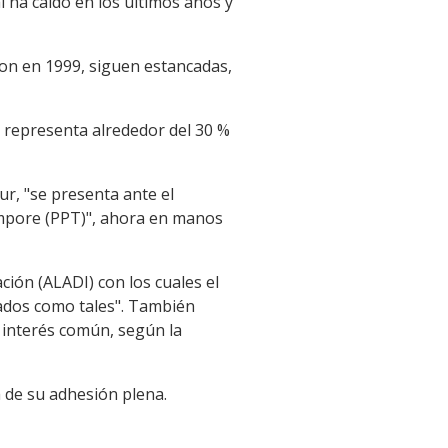
 ha caído en los últimos años y
on en 1999, siguen estancadas,
o representa alrededor del 30 %
ur, "se presenta ante el
émpore (PPT)", ahora en manos
ión (ALADI) con los cuales el
rados como tales". También
 interés común, según la
 de su adhesión plena.