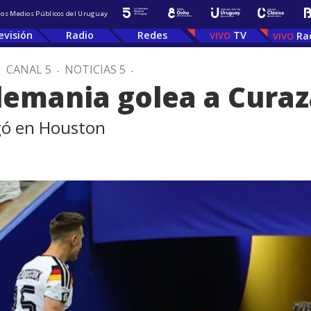
 los Medios Públicos del Uruguay
evisión
Radio
Redes
TV
Ra
.
CANAL 5
.
NOTICIAS 5
.
lemania golea a Curaz
ugó en Houston