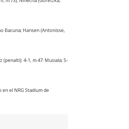
um, m.73); Nmecha (Goretzka,
ho Bacuna; Hansen (Antonisse,
(penalti); 4-1, m.47: Musiala; 5-
do en el NRG Stadium de