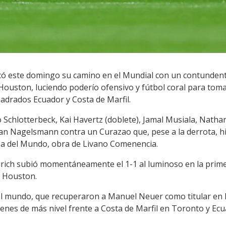
có este domingo su camino en el Mundial con un contundent
ouston, luciendo poderío ofensivo y fútbol coral para toma
uadrados Ecuador y Costa de Marfil.
o Schlotterbeck, Kai Havertz (doblete), Jamal Musiala, Nath
ian Nagelsmann contra un Curazao que, pese a la derrota, hi
pa del Mundo, obra de Livano Comenencia.
Zurich subió momentáneamente el 1-1 al luminoso en la prime
n Houston.
 mundo, que recuperaron a Manuel Neuer como titular en la
nes de más nivel frente a Costa de Marfil en Toronto y Ecu