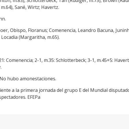
Anton, m.83), Schlotterbeck, Tah (Rudiger, m.73), Brown (Ra
 m.64), Sané, Wirtz; Havertz.
nn.
azoer, Obispo, Floranus; Comenencia, Leandro Bacuna, Junin
 Locadia (Margaritha, m.65).
21: Comenencia; 2-1, m.35: Schlotterbeck; 3-1, m.45+5: Havertz 
.
). No hubo amonestaciones.
diente a la primera jornada del grupo E del Mundial disputa
spectadores. EFEPa