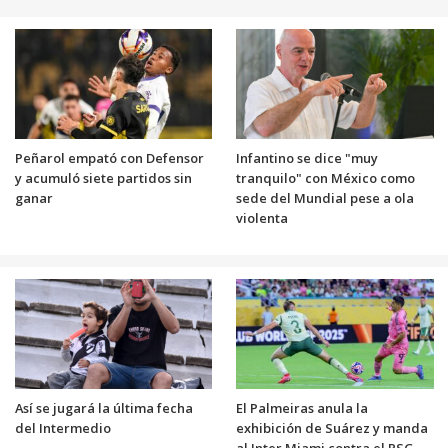
Peñarol empató con Defensor
Infantino se dice "muy
y acumuló siete partidos sin
tranquilo" con México como
ganar
sede del Mundial pese a ola
violenta
Así se jugará la última fecha
El Palmeiras anula la
del Intermedio
exhibición de Suárez y manda
al Inter Miami contra el PSG