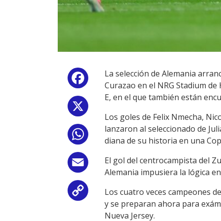
La selección de Alemania arran
Facebook
Curazao en el NRG Stadium de H
E, en el que también están enc
X
Los goles de Felix Nmecha, Nic
lanzaron al seleccionado de Jul
WhatsApp
diana de su historia en una Co
El gol del centrocampista del 
Email
Alemania impusiera la lógica e
Los cuatro veces campeones del
Copy
y se preparan ahora para exáme
Link
Nueva Jersey.