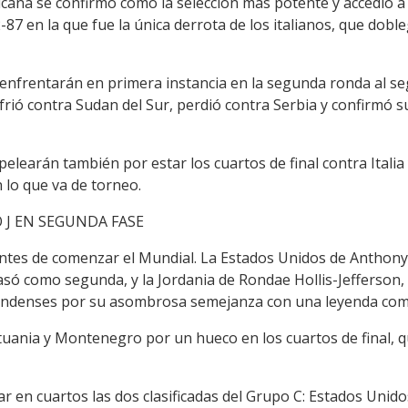
cana se confirmó como la selección más potente y accedió a
2-87 en la que fue la única derrota de los italianos, que do
 enfrentarán en primera instancia en la segunda ronda al s
frió contra Sudan del Sur, perdió contra Serbia y confirmó 
learán también por estar los cuartos de final contra Italia y
 lo que va de torneo.
O J EN SEGUNDA FASE
antes de comenzar el Mundial. La Estados Unidos de Anthon
asó como segunda, y la Jordania de Rondae Hollis-Jefferso
nindenses por su asombrosa semejanza con una leyenda co
uania y Montenegro por un hueco en los cuartos de final, qu
r en cuartos las dos clasificadas del Grupo C: Estados Unidos