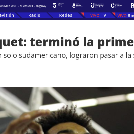
 los Medios Públicos del Uruguay
evisión
Radio
Redes
TV
Ra
uet: terminó la prime
n solo sudamericano, lograron pasar a l