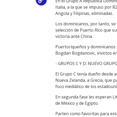
En el Grupo A República Domini
Copy
Italia, a la que se impuso por 8
Link
Angola y Filipinas, eliminadas.
Los dominicanos, por tanto, se
selección de Puerto Rico que su
victoria ante China.
Puertoriqueños y dominicanos pe
Bogdan Bogdanovic, invictos en
- GRUPOS C Y D: NUEVO GRUP
El Grupo C tenía dueño desde 
Nueva Zelanda, a Grecia, que p
foco mediático de los estadou
En segunda fase les esperan Lit
de México y de Egipto.
Parten como favoritas para esta