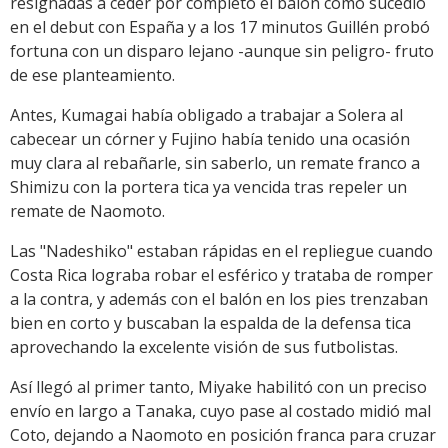
resignadas a ceder por completo el balón como sucedió
en el debut con España y a los 17 minutos Guillén probó
fortuna con un disparo lejano -aunque sin peligro- fruto
de ese planteamiento.
Antes, Kumagai había obligado a trabajar a Solera al
cabecear un córner y Fujino había tenido una ocasión
muy clara al rebañarle, sin saberlo, un remate franco a
Shimizu con la portera tica ya vencida tras repeler un
remate de Naomoto.
Las "Nadeshiko" estaban rápidas en el repliegue cuando
Costa Rica lograba robar el esférico y trataba de romper
a la contra, y además con el balón en los pies trenzaban
bien en corto y buscaban la espalda de la defensa tica
aprovechando la excelente visión de sus futbolistas.
Así llegó al primer tanto, Miyake habilitó con un preciso
envío en largo a Tanaka, cuyo pase al costado midió mal
Coto, dejando a Naomoto en posición franca para cruzar