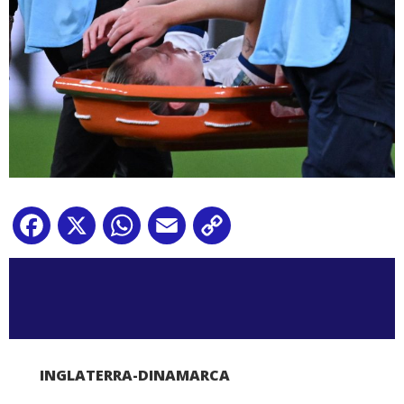
Facebook
X
WhatsApp
Email
Copy
Link
INGLATERRA-DINAMARCA