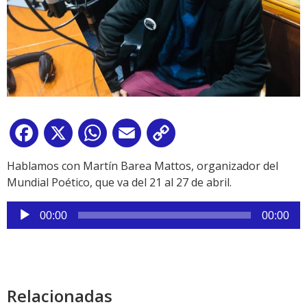
Facebook
X
WhatsApp
Email
Copy
Link
Hablamos con Martín Barea Mattos, organizador del
Mundial Poético, que va del 21 al 27 de abril.
Reproductor
00:00
00:00
de
audio
Relacionadas