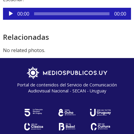
Reproductor
00:00
00:00
de
audio
Relacionadas
No related photos.
Portal de contenidos del Servicio de Comunicación
Audiovisual Nacional - SECAN - Uruguay