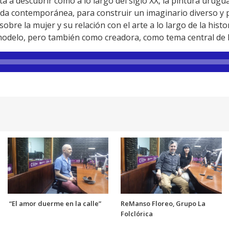
ta a descubrir como a lo largo del siglo XX, la pintura urugu
ada contemporánea, para construir un imaginario diverso y p
sobre la mujer y su relación con el arte a lo largo de la hist
delo, pero también como creadora, como tema central de la 
“El amor duerme en la calle”
ReManso Floreo, Grupo La
Folclórica