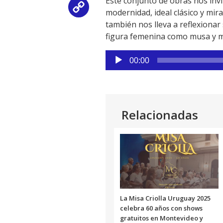
Este conjunto de obras nos invi
Copy
modernidad, ideal clásico y mir
también nos lleva a reflexionar 
Link
figura femenina como musa y mo
Reproductor
00:00
de
audio
Relacionadas
La Misa Criolla Uruguay 2025
celebra 60 años con shows
gratuitos en Montevideo y