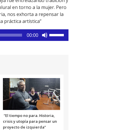
aya fue entrelazando tradición y
lural en torno a la mujer. Pero
oria, nos exhorta a repensar la
práctica artística”
Utiliza
00:00
las
teclas
de
flecha
arriba/abajo
para
aumentar
o
disminuir
el
volumen.
“El tiempo no para. Historia,
crisis y utopía para pensar un
proyecto de izquierda”