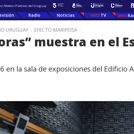
 los Medios Públicos del Uruguay
evisión
Radio
Noticias
TV
Ra
IO URUGUAY
.
EFECTO MARIPOSA
.
ras” muestra en el Es
6 en la sala de exposiciones del Edificio 