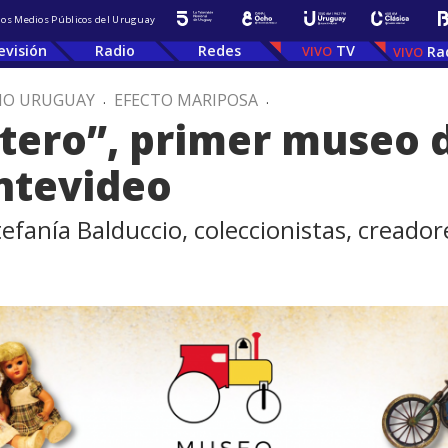
 los Medios Públicos del Uruguay
evisión
Radio
Redes
TV
Ra
IO URUGUAY
.
EFECTO MARIPOSA
.
tero”, primer museo 
ntevideo
fanía Balduccio, coleccionistas, creador