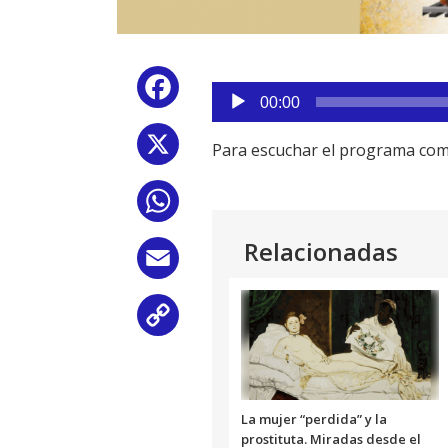
Reproductor
Facebook
de
00:00
audio
X
Para escuchar el programa com
WhatsApp
Relacionadas
Email
Copy
Link
La mujer “perdida” y la
prostituta. Miradas desde el