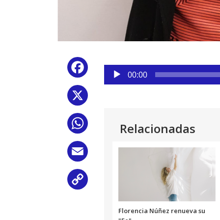
Reproductor
Facebook
de
00:00
audio
X
WhatsApp
Relacionadas
Email
Copy
Link
Florencia Núñez renueva su