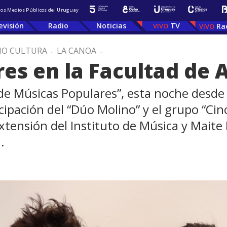
 los Medios Públicos del Uruguay
evisión
Radio
Noticias
TV
Ra
IO CULTURA
.
LA CANOA
.
es en la Facultad de 
e Músicas Populares”, esta noche desde l
icipación del “Dúo Molino” y el grupo “Ci
tensión del Instituto de Música y Maite 
.