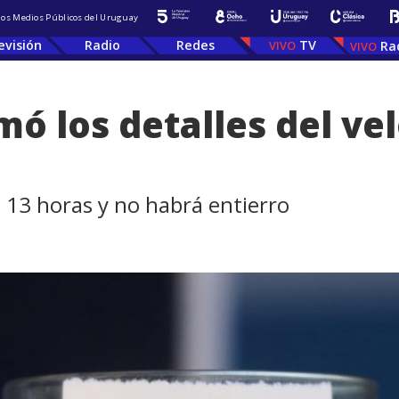
 los Medios Públicos del Uruguay
evisión
Radio
Redes
TV
Ra
ó los detalles del vel
a 13 horas y no habrá entierro