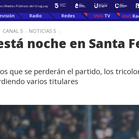
 los Medios Públicos del Uruguay
evisión
Radio
Redes
TV
Ra
.
CANAL 5
.
NOTICIAS 5
.
está noche en Santa Fe
s que se perderán el partido, los tricolo
rdiendo varios titulares