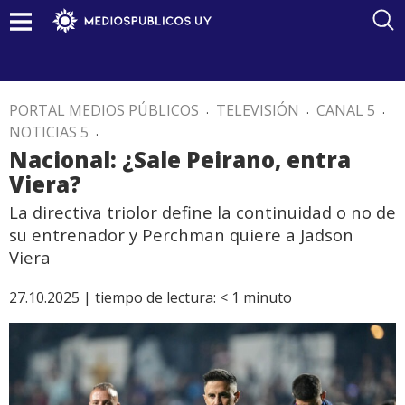
PORTAL MEDIOS PÚBLICOS
.
TELEVISIÓN
.
CANAL 5
.
NOTICIAS 5
.
Nacional: ¿Sale Peirano, entra
Viera?
La directiva triolor define la continuidad o no de
su entrenador y Perchman quiere a Jadson
Viera
27.10.2025 |
tiempo de lectura:
< 1
minuto