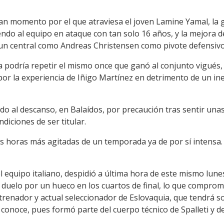
ran momento por el que atraviesa el joven Lamine Yamal, la
iendo al equipo en ataque con tan solo 16 años, y la mejora d
a un central como Andreas Christensen como pivote defensivo
a podría repetir el mismo once que ganó al conjunto vigués,
a por la experiencia de Iñigo Martínez en detrimento de un 
ido al descanso, en Balaídos, por precaución tras sentir un
diciones de ser titular.
las horas más agitadas de un temporada ya de por sí intensa
l equipo italiano, despidió a última hora de este mismo lune
l duelo por un hueco en los cuartos de final, lo que compro
trenador y actual seleccionador de Eslovaquia, que tendrá 
conoce, pues formó parte del cuerpo técnico de Spalleti y d