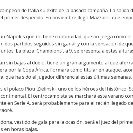
campeón de Italia su éxito de la pasada campaña. La salida de
 el primer despedido. En noviembre llegó Mazzarri, que empe
s un Nápoles que no tiene continuidad, que no juega cómo lo
n dos partidos seguidos sin ganar y con la sensación de que
untos. La plaza 'Champions', a 9, se presenta a estas altur
gan sin bajas al duelo, tiene un gran argumento al que aferra
a por la Copa África. Formará como titular en ataque, acom
, que ha sido el jugador diferencial estas últimas semanas.
 el polaco Piotr Zielinski, uno de los héroes del histórico 'Sc
a continental. El centrocampista se marchará este verano como
nte en Serie A, será probablemente para el recién llegado d
raorè.
na, vestido de gala para la ocasión, será el juez del prime
s en horas bajas.