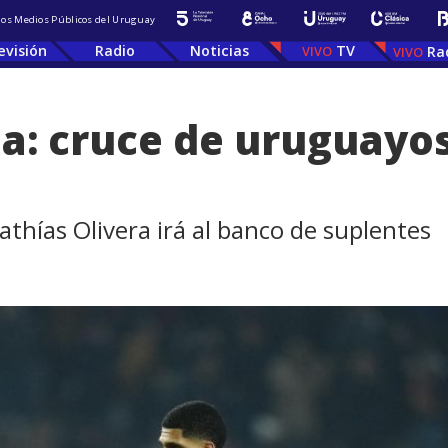
 los Medios Públicos del Uruguay
evisión
Radio
Noticias
TV
Ra
na: cruce de uruguayo
athías Olivera irá al banco de suplentes