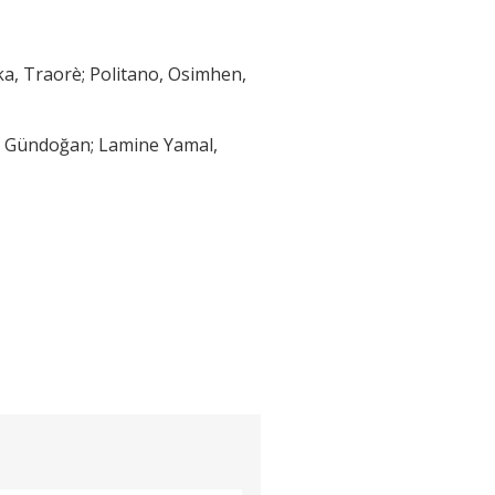
ka, Traorè; Politano, Osimhen,
n, Gündoğan; Lamine Yamal,