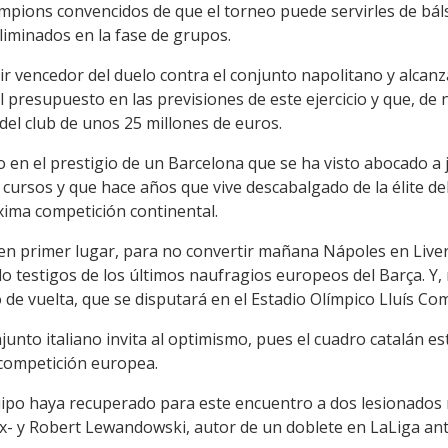
ampions convencidos de que el torneo puede servirles de bál
iminados en la fase de grupos.
lir vencedor del duelo contra el conjunto napolitano y alcanza
 presupuesto en las previsiones de este ejercicio y que, de
el club de unos 25 millones de euros.
o en el prestigio de un Barcelona que se ha visto abocado a
 cursos y que hace años que vive descabalgado de la élite de
xima competición continental.
 en primer lugar, para no convertir mañana Nápoles en Live
do testigos de los últimos naufragios europeos del Barça. Y
do de vuelta, que se disputará en el Estadio Olímpico Lluís 
junto italiano invita al optimismo, pues el cuadro catalán es
 competición europea.
ipo haya recuperado para este encuentro a dos lesionados 
ix- y Robert Lewandowski, autor de un doblete en LaLiga ante 