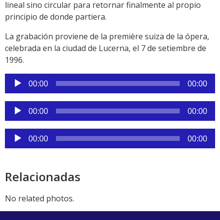
lineal sino circular para retornar finalmente al propio
principio de donde partiera.
La grabación proviene de la première suiza de la ópera,
celebrada en la ciudad de Lucerna, el 7 de setiembre de
1996.
Reproductor
00:00
00:00
de
audio
Reproductor
00:00
00:00
de
audio
Reproductor
00:00
00:00
de
audio
Relacionadas
No related photos.