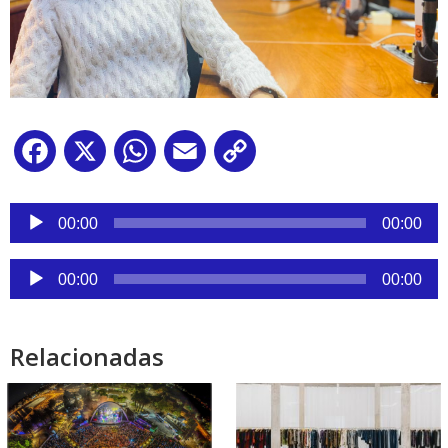
Facebook
X
WhatsApp
Email
Copy
Link
Reproductor
de
00:00
00:00
audio
Reproductor
00:00
00:00
de
audio
Relacionadas