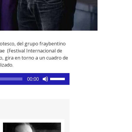
otesco, del grupo fraybentino
ae (Festival Internacional de
co, gira en torno a un cuadro de
izado.
Utiliza
00:00
las
teclas
de
flecha
arriba/abajo
para
aumentar