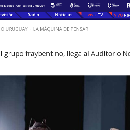
 los Medios Públicos del Uruguay
evisión
Radio
Noticias
TV
Ra
IO URUGUAY
.
LA MÁQUINA DE PENSAR
.
l grupo fraybentino, llega al Auditorio Ne