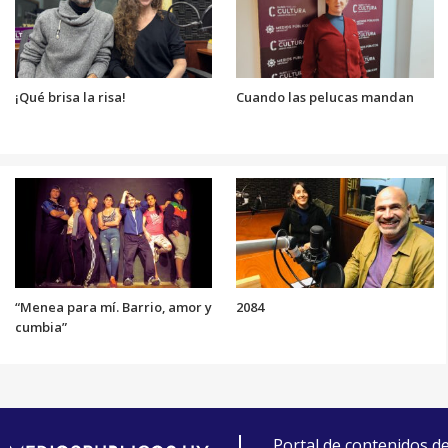
¡Qué brisa la risa!
Cuando las pelucas mandan
“Menea para mí. Barrio, amor y
2084
cumbia”
Portal de contenidos d