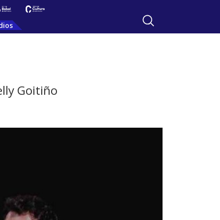
dios
lly Goitiño