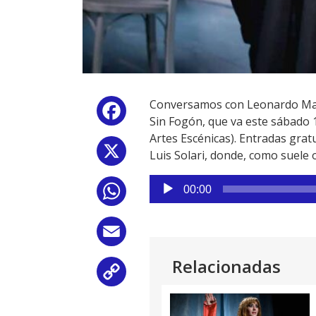
Conversamos con Leonardo Mart
Facebook
Sin Fogón, que va este sábado 11
Artes Escénicas). Entradas grat
X
Luis Solari, donde, como suele 
Reproductor
00:00
WhatsApp
de
audio
Email
Relacionadas
Copy
Link