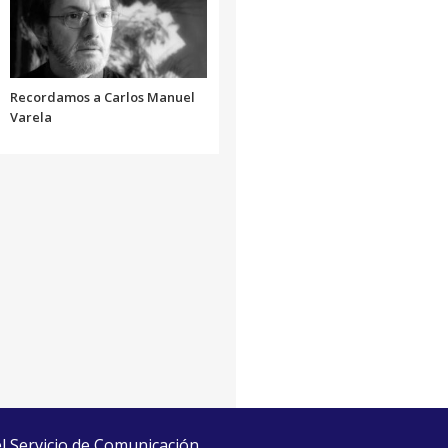
o
disminuir
el
volumen.
Recordamos a Carlos Manuel
Varela
el Servicio de Comunicación