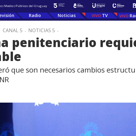
 los Medios Públicos del Uruguay
evisión
Radio
Noticias
TV
Ra
.
CANAL 5
.
NOTICIAS 5
.
ma penitenciario requ
able
ideró que son necesarios cambios estructu
INR