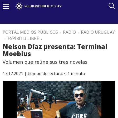
PORTAL MEDIOS PÚBLICOS
.
RADIO
.
RADIO URUGUAY
.
ESPÍRITU LIBRE
.
Nelson Díaz presenta: Terminal
Moebius
Volumen que reúne sus tres novelas
17.12.2021 |
tiempo de lectura:
< 1
minuto