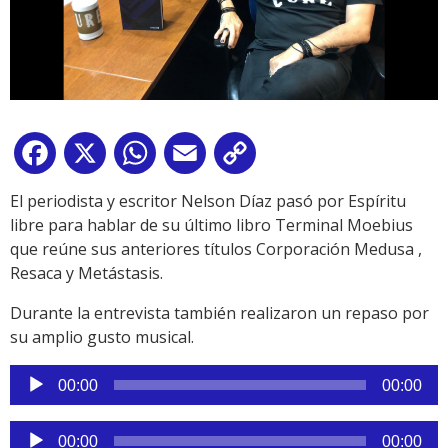
Facebook
X
WhatsApp
Email
Copy
Link
El periodista y escritor Nelson Díaz pasó por Espíritu
libre para hablar de su último libro Terminal Moebius
que reúne sus anteriores títulos Corporación Medusa ,
Resaca y Metástasis.
Durante la entrevista también realizaron un repaso por
su amplio gusto musical.
Reproductor
00:00
00:00
de
audio
Reproductor
00:00
00:00