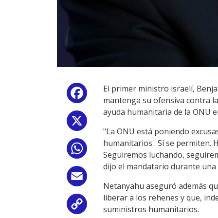
El primer ministro israelí, Be
Facebook
mantenga su ofensiva contra la
ayuda humanitaria de la ONU e
X
"La ONU está poniendo excusas 
humanitarios'. Sí se permiten. 
WhatsApp
Seguiremos luchando, seguiremo
dijo el mandatario durante una v
Email
Netanyahu aseguró además que 
liberar a los rehenes y que, in
Copy
suministros humanitarios.