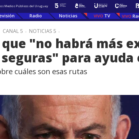
 los Medios Públicos del Uruguay
evisión
Radio
Noticias
TV
Ra
.
CANAL 5
.
NOTICIAS 5
.
 que "no habrá más ex
 seguras" para ayuda
bre cuáles son esas rutas