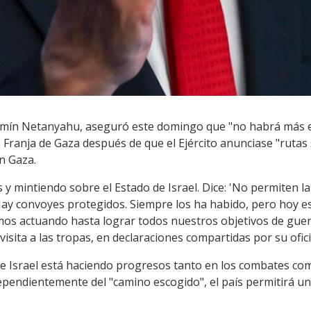
njamín Netanyahu, aseguró este domingo que "no habrá más e
 Franja de Gaza después de que el Ejército anunciase "rutas
n Gaza.
y mintiendo sobre el Estado de Israel. Dice: 'No permiten l
Hay convoyes protegidos. Siempre los ha habido, pero hoy es
s actuando hasta lograr todos nuestros objetivos de guerra
isita a las tropas, en declaraciones compartidas por su ofici
Israel está haciendo progresos tanto en los combates com
dependientemente del "camino escogido", el país permitirá u