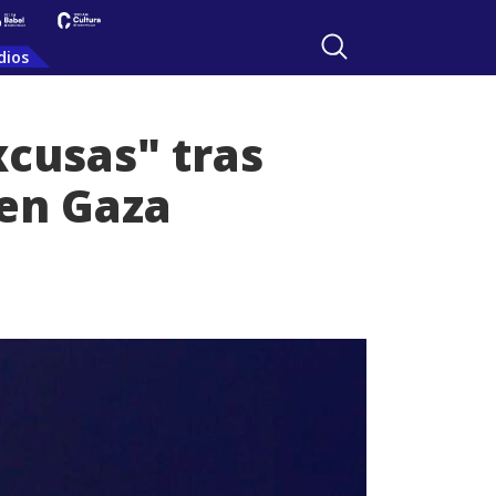
dios
cusas" tras
 en Gaza