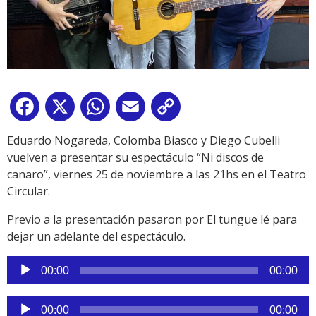
Facebook
X
WhatsApp
Email
Copy
Link
Eduardo Nogareda, Colomba Biasco y Diego Cubelli
vuelven a presentar su espectáculo “Ni discos de
canaro”, viernes 25 de noviembre a las 21hs en el Teatro
Circular.
Previo a la presentación pasaron por El tungue lé para
dejar un adelante del espectáculo.
Reproductor
00:00
00:00
de
audio
Reproductor
00:00
00:00