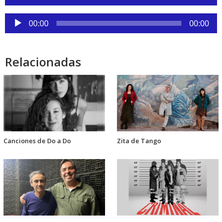
de
audio
Reproductor
00:00
00:00
de
audio
Relacionadas
Canciones de Do a Do
Zita de Tango