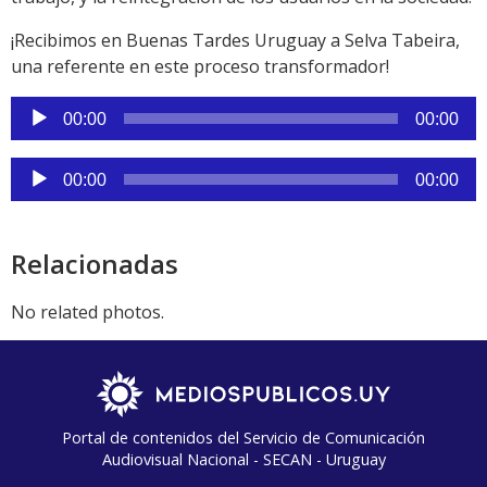
¡Recibimos en Buenas Tardes Uruguay a Selva Tabeira,
una referente en este proceso transformador!
Reproductor
00:00
00:00
de
audio
Reproductor
00:00
00:00
de
audio
Relacionadas
No related photos.
Portal de contenidos del Servicio de Comunicación
Audiovisual Nacional - SECAN - Uruguay