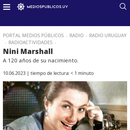
PORTAL MEDIOS PÚBLICOS
.
RADIO
.
RADIO URUGUAY
.
RADIOACTIVIDADES
.
Nini Marshall
A 120 años de su nacimiento.
10.06.2023 |
tiempo de lectura:
< 1
minuto