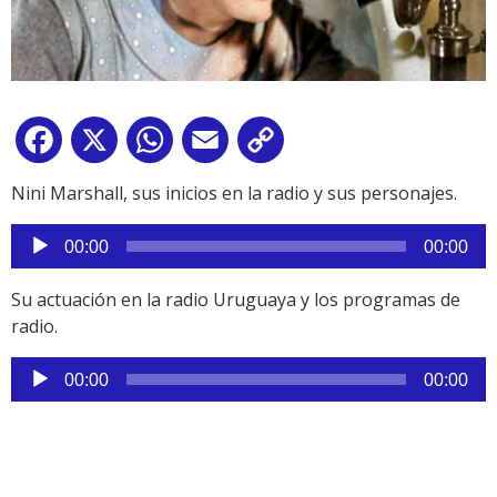
Facebook
X
WhatsApp
Email
Copy
Link
Nini Marshall, sus inicios en la radio y sus personajes.
Reproductor
00:00
00:00
de
audio
Su actuación en la radio Uruguaya y los programas de
radio.
Reproductor
00:00
00:00
de
audio