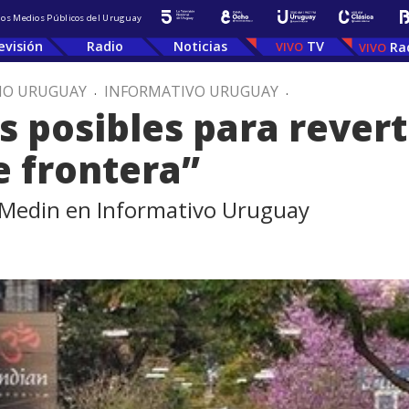
 los Medios Públicos del Uruguay
evisión
Radio
Noticias
TV
Ra
IO URUGUAY
.
INFORMATIVO URUGUAY
.
 posibles para reverti
e frontera”
é Medin en Informativo Uruguay