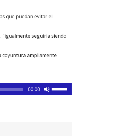
as que puedan evitar el
, “igualmente seguiría siendo
ta coyuntura ampliamente
Utiliza
00:00
las
teclas
de
flecha
arriba/abajo
para