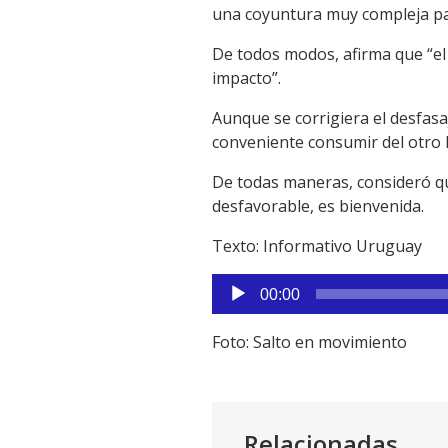
Link
una coyuntura muy compleja pa
De todos modos, afirma que “el
impacto”.
Aunque se corrigiera el desfas
conveniente consumir del otro 
De todas maneras, consideró qu
desfavorable, es bienvenida.
Texto: Informativo Uruguay
Reproductor
00:00
de
audio
Foto: Salto en movimiento
Relacionadas