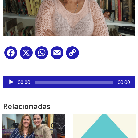
Facebook
X
WhatsApp
Email
Copy
Link
Reproductor
00:00
00:00
de
audio
Relacionadas