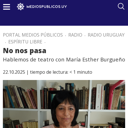
PORTAL MEDIOS PÚBLICOS
.
RADIO
.
RADIO URUGUAY
.
ESPÍRITU LIBRE
.
No nos pasa
Hablemos de teatro con María Esther Burgueño
22.10.2025 |
tiempo de lectura:
< 1
minuto