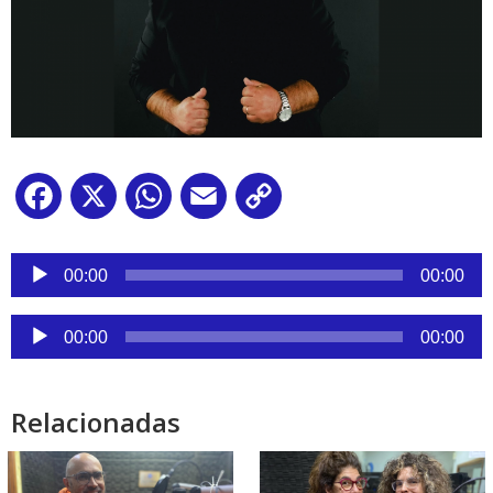
Facebook
X
WhatsApp
Email
Copy
Link
Reproductor
de
00:00
00:00
audio
Reproductor
00:00
00:00
de
audio
Relacionadas