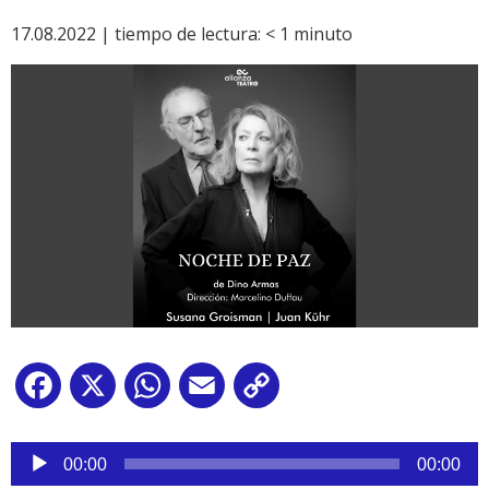
17.08.2022 |
tiempo de lectura:
< 1
minuto
Facebook
X
WhatsApp
Email
Copy
Link
Reproductor
de
00:00
00:00
audio