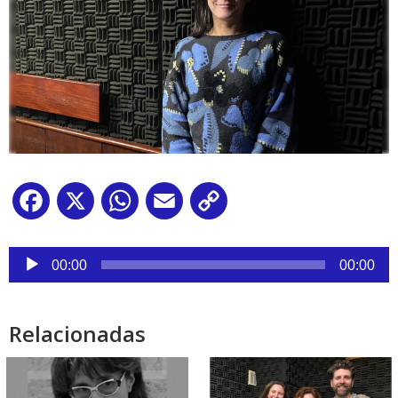
Facebook
X
WhatsApp
Email
Copy
Link
Reproductor
de
00:00
00:00
audio
Relacionadas