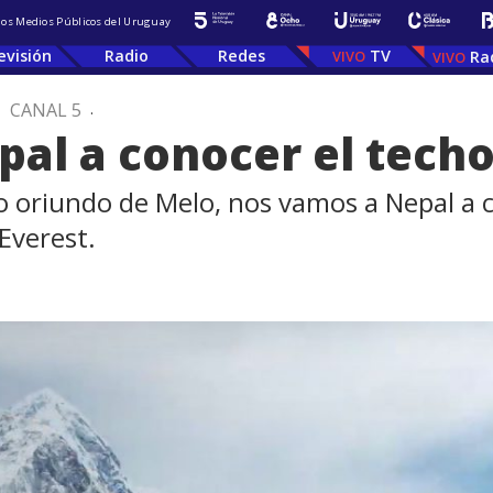
 los Medios Públicos del Uruguay
evisión
Radio
Redes
TV
Ra
.
CANAL 5
.
al a conocer el tech
o oriundo de Melo, nos vamos a Nepal a c
Everest.