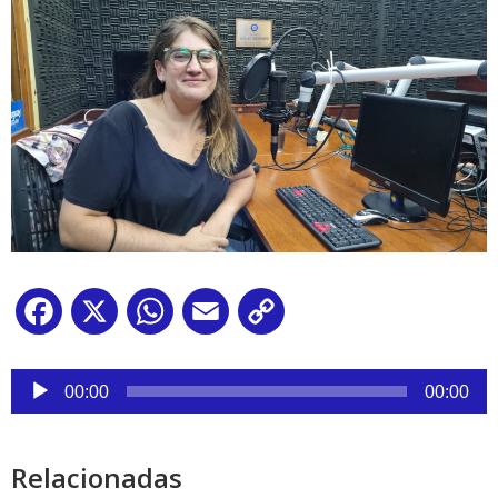
Facebook
X
WhatsApp
Email
Copy
Link
Reproductor
de
00:00
00:00
audio
Relacionadas