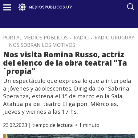
PORTAL MEDIOS PÚBLICOS
.
RADIO
.
RADIO URUGUAY
.
NOS SOBRAN LOS MOTIVOS
.
Nos visita Romina Russo, actriz
del elenco de la obra teatral "Ta
´propia"
Un espectáculo que expresa lo que a interpela
a jóvenes y adolescentes. Dirigida por Sabrina
Speranza, estrena el 1º de marzo en la Sala
Atahualpa del teatro El galpón. Miércoles,
jueves y viernes a las 17 hs.
23.02.2023 |
tiempo de lectura:
< 1
minuto