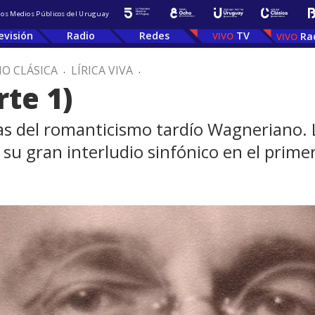
 los Medios Públicos del Uruguay
evisión
Radio
Redes
TV
Ra
IO CLÁSICA
.
LÍRICA VIVA
.
te 1)
ias del romanticismo tardío Wagneriano.
su gran interludio sinfónico en el primer